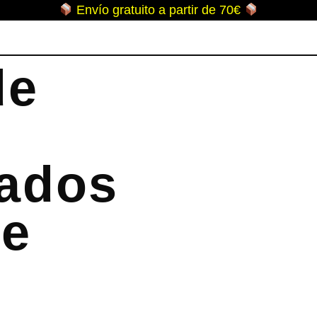
Envío gratuito a partir de 70€
de
zados
re
‹