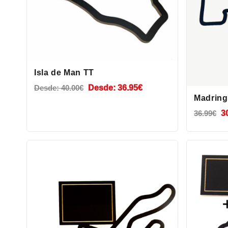
Isla de Man TT
Desde:
40.00
€
Desde:
36.95
€
Madring
El
36.99
€
3