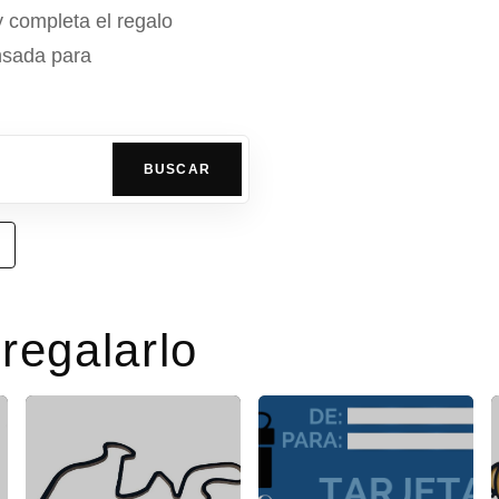
y completa el regalo
nsada para
BUSCAR
regalarlo
Jerez con nomb