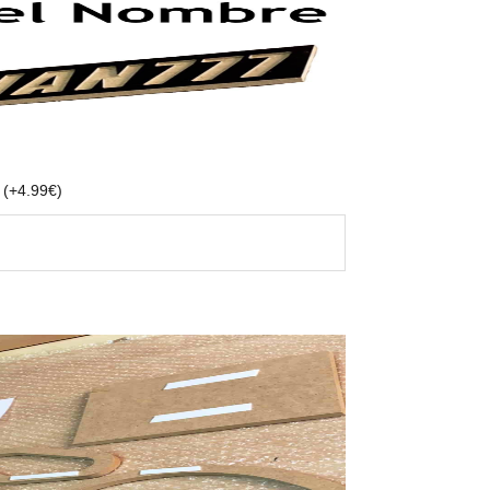
e
(
+
4.99
€
)