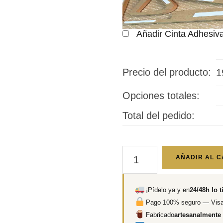
Añadir Cinta Adhesiv
Precio del producto:
1
Opciones totales:
Total del pedido:
Jerez
AÑADIR AL C
Circuito
de
¡Pídelo ya y en
24/48h lo t
Andalucía
Pago 100% seguro — Visa
cantidad
Fabricado
artesanalmente