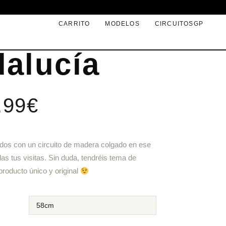
Circuito
CARRITO
MODELOS
CIRCUITOSGP
alucía
.99
€
ados con un circuito de madera colgado en ese
s tus visitas. Sin duda, tendréis tema de
roducto único y original