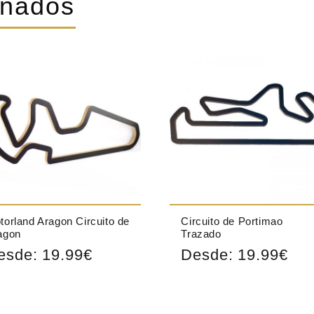
onados
torland Aragon Circuito de
Circuito de Portimao
agon
Trazado
esde:
19.99
€
Desde:
19.99
€