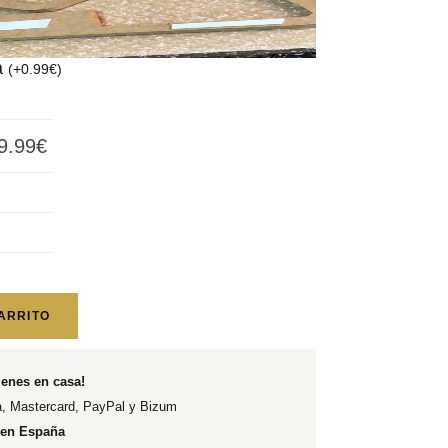
a
(
+
0.99
€
)
9.99
€
ARRITO
ienes en casa!
, Mastercard, PayPal y Bizum
 en España