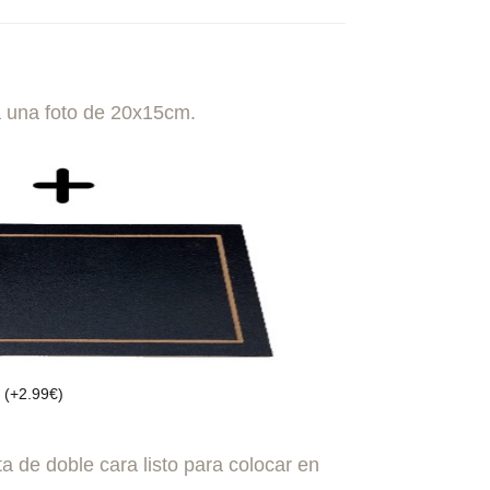
 una foto de 20x15cm.
o
(
+
2.99
€
)
ta de doble cara listo para colocar en