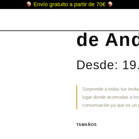
Envío gratuito a partir de 70€
Jerez 
de And
Desde:
19
Sorprende a todos tus invit
lugar donde acomodas a toda
conversación ya que es un p
TAMAÑOS