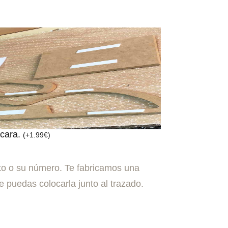
 cara.
(
+
1.99
€
)
to o su número. Te fabricamos una
 puedas colocarla junto al trazado.