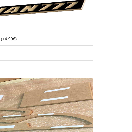
e
(
+
4.99
€
)