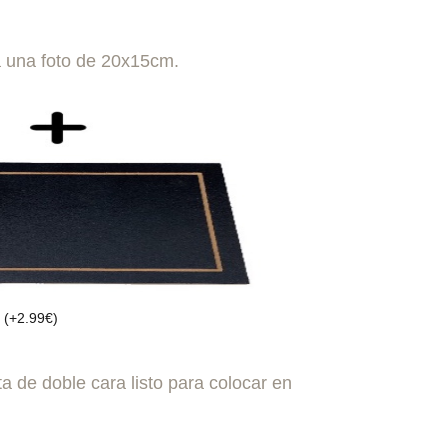
 una foto de 20x15cm.
o
(
+
2.99
€
)
ta de doble cara listo para colocar en