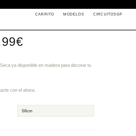
a Seca
CARRITO
MODELOS
CIRCUITOSGP
.99
€
a Seca ya disponible en madera para decorar tu
azte con el ahora.