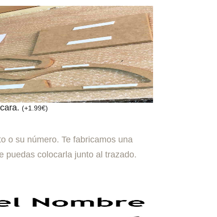
 cara.
(
+
1.99
€
)
to o su número. Te fabricamos una
 puedas colocarla junto al trazado.