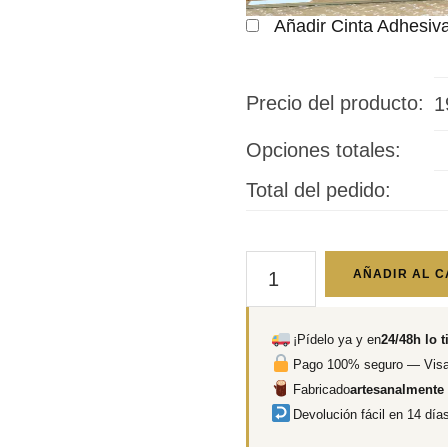
Añadir Cinta Adhesiv
Precio del producto:
1
Opciones totales:
Total del pedido:
Laguna
AÑADIR AL C
Seca
cantidad
¡Pídelo ya y en
24/48h lo t
Pago 100% seguro — Visa
Fabricado
artesanalmente
Devolución fácil en 14 día