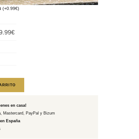
a
(
+
0.99
€
)
9.99
€
ARRITO
ienes en casa!
, Mastercard, PayPal y Bizum
 en España
s