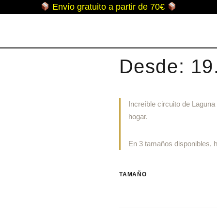
Envío gratuito a partir de 70€
Lagun
Desde:
19
Increíble circuito de Lagun
hogar.
En 3 tamaños disponibles, h
TAMAÑO